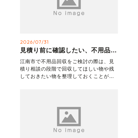
場合は、リサイクルショップとして査定
や買取のご相談も可能です。
江南市でこれらの一連の作業をご検討中
の方は、作業範囲をしっかり確認しなが
ら進められる当店へお気軽にご相談くだ
2026/07/31
さい。
見積り前に確認したい、不用品回収の相談ポイントとは
江南市で不用品回収をご検討の際は、見
積り相談の段階で回収してほしい物や残
しておきたい物を整理しておくことが大
切です。
“ひょうたん島”では、遺品整理や不用品回
収、解体工事まで幅広く対応しており、
事前の打ち合わせで作業範囲を確認しな
がら進めています。
また、レトロな古道具や再利用できる品
は、リサイクルショップとして査定や買