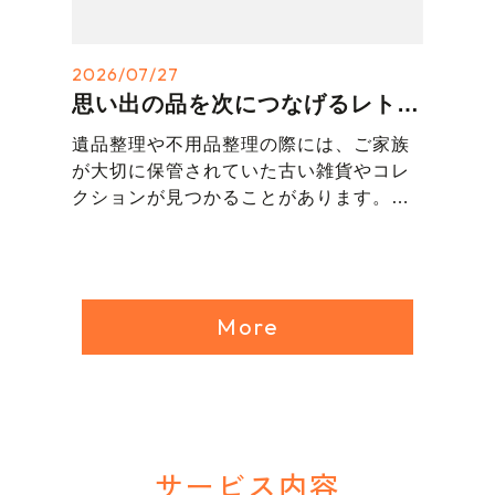
取のご相談も可能です。
見積り時に回収品の量や搬出環境を共有
2026/07/27
していただくことで、よりスムーズなご
思い出の品を次につなげるレトロ品買取のご相談について
案内につながります。
遺品整理や不用品整理の際には、ご家族
江南市で遺品整理や不用品回収、解体工
が大切に保管されていた古い雑貨やコレ
事をご検討中の方は、まずはお気軽に“ひ
クションが見つかることがあります。
ょうたん島”へご相談ください。
江南市の“ひょうたん島”では、そうしたお
品物の買取相談にも柔軟に対応しており
ます。
More
当店はリサイクルショップとして、価値
あるレトロ品を丁寧に査定し、次の方へ
とつなげるご案内をしています。
また、片づけの後に必要となる建物の解
体工事までまとめて一括でご依頼いただ
ける点も強みです。
サービス内容