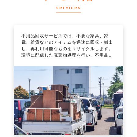
思い出の詰まったお品物を丁寧に取り扱
services
うことを心がけておりますので、お家の
整理からその後のことまで、まずはお気
軽にお問い合わせください。
“ひょうたん島”の買取サービスでは、ブラン
“ひょうたん島”の遺品整理サービスは、故人
不用品回収サービスでは、不要な家具、家
“ひょうたん島”の買取サービスでは、ブラン
“ひょうたん島”の遺品整理サービスは、故人
ド品、古道具、コレクションアイテムなど、
の遺品を尊重しながら整理し、お客様の負担
電、雑貨などのアイテムを迅速に回収・搬出
ド品、古道具、コレクションアイテムなど、
の遺品を尊重しながら整理し、お客様の負担
価値のあるアイテムを公正な価格で買い取り
を軽減することが可能です。
し、再利用可能なものをリサイクルします。
価値のあるアイテムを公正な価格で買い取り
を軽減することが可能です。
ます。
専門知識を持つスタッフが、丁寧な打ち合わ
環境に配慮した廃棄物処理を行い、不用品の
ます。
専門知識を持つスタッフが、丁寧な打ち合わ
専門の鑑定士が査定し、即金支払いまたは銀
せから始め、遺品の整理・分別、まだまだ使
処分に手間取ることなく、スッキリとした空
専門の鑑定士が査定し、即金支払いまたは銀
せから始め、遺品の整理・分別、まだまだ使
行振り込みいたします。
えるアイテムの買取、不要品の適切な処分を
間を手に入れましょう。
行振り込みいたします。
えるアイテムの買取、不要品の適切な処分を
不要なものを価値あるものに変え、新たな資
行います。
不要なものを価値あるものに変え、新たな資
行います。
金を得るチャンスです。
お客様のスケジュールに合わせて柔軟に対応
金を得るチャンスです。
お客様のスケジュールに合わせて柔軟に対応
し、感情的な負担を軽減しながら、遺品整理
し、感情的な負担を軽減しながら、遺品整理
をサポートします。
をサポートします。